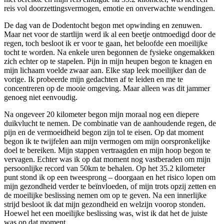
reis vol doorzettingsvermogen, emotie en onverwachte wendingen.
De dag van de Dodentocht begon met opwinding en zenuwen.
Maar net voor de startlijn werd ik al een beetje ontmoedigd door de
regen, toch besloot ik er voor te gaan, het beloofde een moeilijke
tocht te worden. Na enkele uren begonnen de fysieke ongemakken
zich echter op te stapelen. Pijn in mijn heupen begon te knagen en
mijn lichaam voelde zwaar aan. Elke stap leek moeilijker dan de
vorige. Ik probeerde mijn gedachten af te leiden en me te
concentreren op de mooie omgeving. Maar alleen was dit jammer
genoeg niet eenvoudig.
Na ongeveer 20 kilometer begon mijn moraal nog een diepere
duikvlucht te nemen. De combinatie van de aanhoudende regen, de
pijn en de vermoeidheid begon zijn tol te eisen. Op dat moment
begon ik te twijfelen aan mijn vermogen om mijn oorspronkelijke
doel te bereiken. Mijn stappen vertraagden en mijn hoop begon te
vervagen. Echter was ik op dat moment nog vastberaden om mijn
persoonlijke record van 50km te behalen. Op het 35.2 kilometer
punt stond ik op een tweesprong – doorgaan en het risico lopen om
mijn gezondheid verder te beïnvloeden, of mijn trots opzij zetten en
de moeilijke beslissing nemen om op te geven. Na een innerlijke
strijd besloot ik dat mijn gezondheid en welzijn voorop stonden.
Hoewel het een moeilijke beslissing was, wist ik dat het de juiste
was op dat moment.